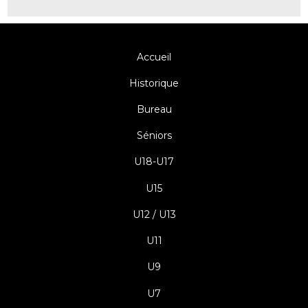
Accueil
Historique
Bureau
Séniors
U18-U17
U15
U12 / U13
U11
U9
U7